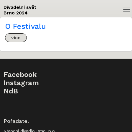
Divadelní svět
Brno 2024
Skip to main content
O Festivalu
více
Facebook
Instagram
NdB
Pořadatel
Národní divadlo Brno, p.o.,