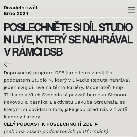
Divadelní svět
Brno 2024
Skip to main content
POSLECHNĚTE SI DÍL STUDIO
N LIVE, KTERÝ SE NAHRÁVAL
V RÁMCI DSB
Doprovodný program DSB jsme letos zahájili s
podcastem Studio N, který v Divadle Reduta nahrával
jeden svůj díl live na téma Bariéry. Moderátoři Filip
Titlbach a Vítek Svoboda si pozvali herečku Simonu
Pekovou a básníka a aktivistu Jakuba Strouhala, se
kterými si povídali o tom, jaké jsou před nás v životě
kladeny bariéry.
CELÝ PODCAST K POSLECHNUTÍ ZDE ►
(nebo na vašich podcastových platformách)